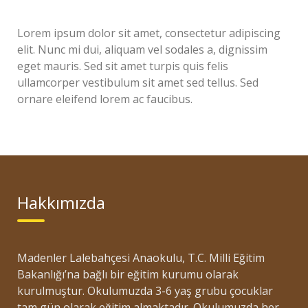
Lorem ipsum dolor sit amet, consectetur adipiscing
elit. Nunc mi dui, aliquam vel sodales a, dignissim
eget mauris. Sed sit amet turpis quis felis
ullamcorper vestibulum sit amet sed tellus. Sed
ornare eleifend lorem ac faucibus.
Hakkımızda
Madenler Lalebahçesi Anaokulu, T.C. Milli Eğitim
Bakanlığı’na bağlı bir eğitim kurumu olarak
kurulmuştur. Okulumuzda 3-6 yaş grubu çocuklar
tam gün olarak eğitim almaktadır. Okulumuzda her