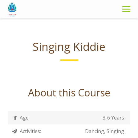
S
k
i
p
t
o
Singing Kiddie
c
o
n
t
e
n
About this Course
t
Age:
3-6 Years
Activities:
Dancing, Singing