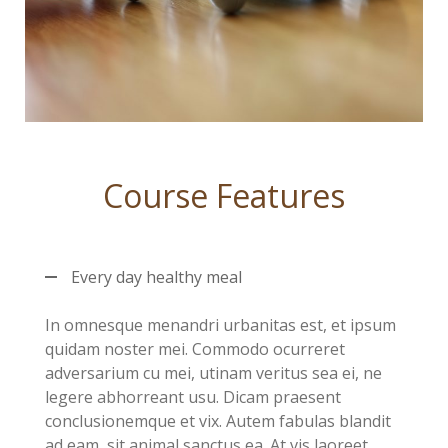
Course Features
Every day healthy meal
In omnesque menandri urbanitas est, et ipsum
quidam noster mei. Commodo ocurreret
adversarium cu mei, utinam veritus sea ei, ne
legere abhorreant usu. Dicam praesent
conclusionemque et vix. Autem fabulas blandit
ad eam, sit animal sanctus ea. At vis laoreet