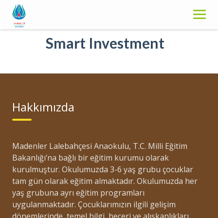
S
k
i
Smart Investment
p
t
o
c
o
n
Hakkımızda
t
e
n
t
Madenler Lalebahçesi Anaokulu, T.C. Milli Eğitim
Bakanlığı’na bağlı bir eğitim kurumu olarak
kurulmuştur. Okulumuzda 3-6 yaş grubu çocuklar
tam gün olarak eğitim almaktadır. Okulumuzda her
yaş grubuna ayrı eğitim programları
uygulanmaktadır. Çocuklarımızın ilgili gelişim
dönemlerinde, temel bilgi, beceri ve alışkanlıkları