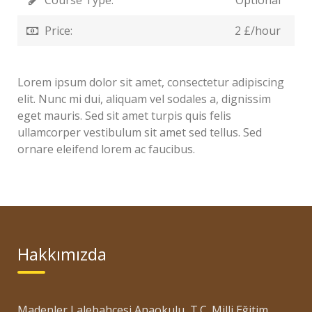
Course Type:
Optional
Price:
2 £/hour
Lorem ipsum dolor sit amet, consectetur adipiscing
elit. Nunc mi dui, aliquam vel sodales a, dignissim
eget mauris. Sed sit amet turpis quis felis
ullamcorper vestibulum sit amet sed tellus. Sed
ornare eleifend lorem ac faucibus.
Hakkımızda
Madenler Lalebahçesi Anaokulu, T.C. Milli Eğitim