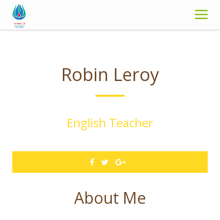
S
k
i
p
t
o
Robin Leroy
c
o
n
t
English Teacher
e
n
t
About Me